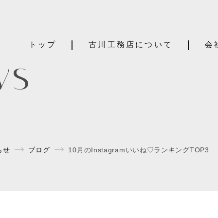
トップ
古川工務店について
会
ws
らせ
ブログ
10月のInstagramいいね♡ランキングTOP3